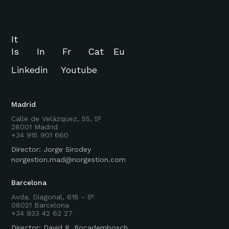
It
Is
In
Fr
Cat
Eu
Linkedin
Youtube
Madrid
Calle de Velázquez, 55, 5º
28001 Madrid
+34 915 901 660
Director: Jorge Sirodey
norgestion.mad@norgestion.com
Barcelona
Avda. Diagonal, 618 - 5º
08021 Barcelona
+34 933 42 62 27
Director: David R. Rocadembosch