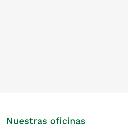
Advisory & Interim Management
Management advisory
interim
management
turnaround & restructuring
Nuestras oficinas