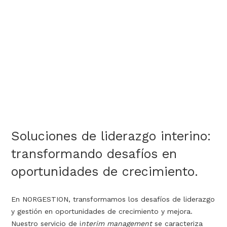
Ejecutivos en España
Talent pool
compuesto por más de 500 ejecutivos potenciales
asociados a nuestros proyectos, con carreras que reflejan un
historial de resultados probados.
Soluciones de liderazgo interino:
transformando desafíos en
oportunidades de crecimiento.
En NORGESTION, transformamos los desafíos de liderazgo
y gestión en oportunidades de crecimiento y mejora.
Nuestro servicio de i
nterim management
se caracteriza