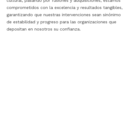
cultural, pasando por fusiones y adquisiciones, estamos
comprometidos con la excelencia y resultados tangibles,
garantizando que nuestras intervenciones sean sinónimo
de estabilidad y progreso para las organizaciones que
depositan en nosotros su confianza.
Interim management experto C-
Level, alineado con los intereses
del cliente y comprometido a
resultados.
Soluciones ante crisis económicas, operativas,
gerenciales o accionariales.