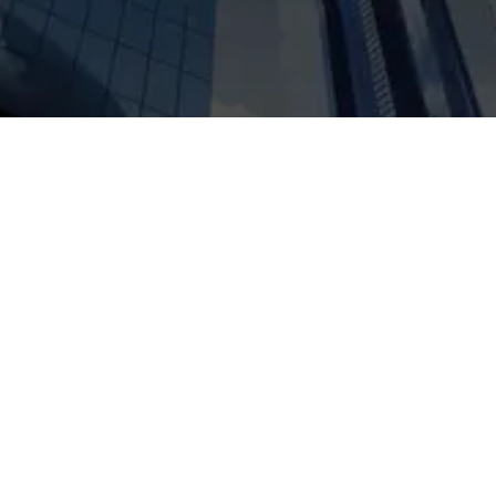
5
Sedes en España
Disponibles para nuestros clientes en Madrid, Barcelona, Bilbao,
San Sebastián y Pamplona.
+
1000
Firmas han confiado en nosotros
Desde gestión y administración de empresas en situaciones
especiales a reestructuraciones operativas y financieras.
+
30