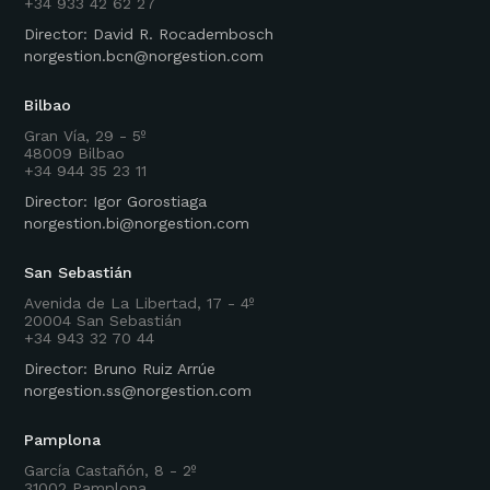
+34 933 42 62 27
Director: David R. Rocadembosch
norgestion.bcn@norgestion.com
Bilbao
Gran Vía, 29 - 5º
48009 Bilbao
+34 944 35 23 11
Director: Igor Gorostiaga
norgestion.bi@norgestion.com
San Sebastián
Avenida de La Libertad, 17 - 4º
20004 San Sebastián
+34 943 32 70 44
Director: Bruno Ruiz Arrúe
norgestion.ss@norgestion.com
Pamplona
García Castañón, 8 - 2º
31002 Pamplona