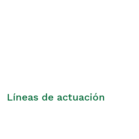
y
expertise
.
Establece, con la claridad que otorga una nueva
perspectiva, una hoja de ruta para el futuro y puede
replantear y mejorar las operaciones.
Líneas de actuación
+
Procesos de transformación