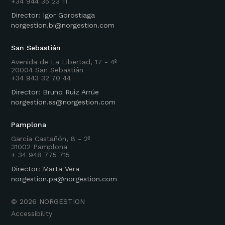
+34 944 35 23 11
Director: Igor Gorostiaga
norgestion.bi@norgestion.com
San Sebastián
Avenida de La Libertad, 17 - 4º
20004 San Sebastián
+34 943 32 70 44
Director: Bruno Ruiz Arrúe
norgestion.ss@norgestion.com
Pamplona
García Castañón, 8 - 2º
31002 Pamplona
+ 34 948 775 715
Director: Marta Vera
norgestion.pa@norgestion.com
©
2026
NORGESTION
Accessibility