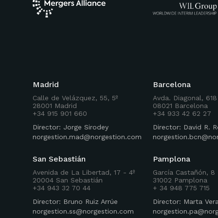
Madrid
Barcelona
Calle de Velázquez, 55, 5º
Avda. Diagonal, 618
28001 Madrid
08021 Barcelona
+34 915 901 660
+34 933 42 62 27
Director: Jorge Sirodey
Director: David R.
norgestion.mad@norgestion.com
norgestion.bcn@no
San Sebastián
Pamplona
Avenida de La Libertad, 17 - 4º
García Castañón, 8 
20004 San Sebastián
31002 Pamplona
+34 943 32 70 44
+ 34 948 775 715
Director: Bruno Ruiz Arrúe
Director: Marta Ver
norgestion.ss@norgestion.com
norgestion.pa@nor