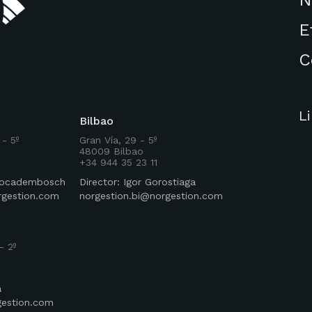
E
C
L
Bilbao
 - 5º
Gran Vía, 29 - 5º
48009 Bilbao
+34 944 35 23 11
 Rocadembosch
Director: Igor Gorostiaga
rgestion.com
norgestion.bi@norgestion.com
- 2º
a
gestion.com