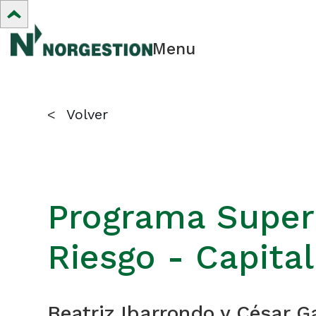
Menu
<
Volver
Programa Superi
Riesgo - Capita
Beatriz Ibarrondo y César G