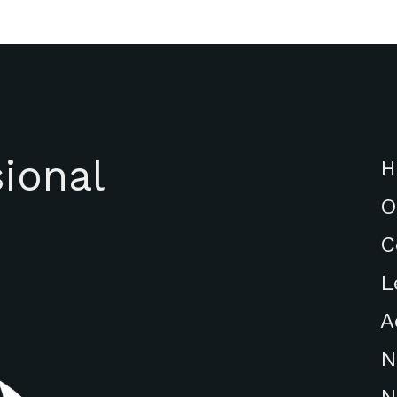
ional
H
O
C
L
A
N
N