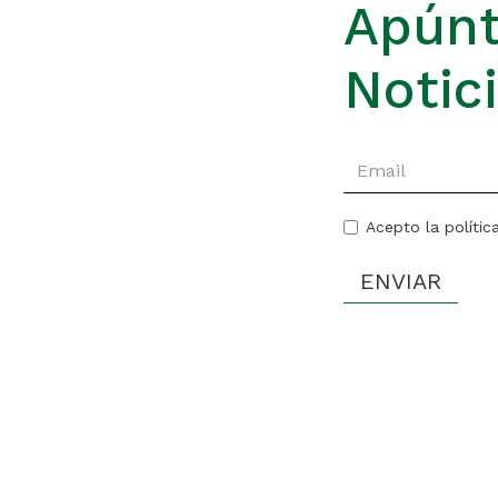
Apúnt
Notic
Acepto la polític