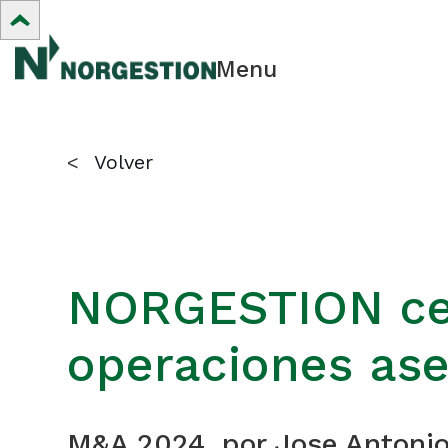
Menu
<
Volver
NORGESTION cer
operaciones as
M&A 2024, por Jose Antoni