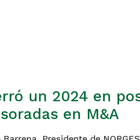
ró un 2024 en posi
esoradas en M&A
o Barrena, Presidente de NORGE