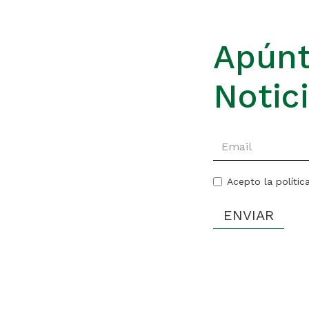
Apúnt
Notic
Acepto la polític