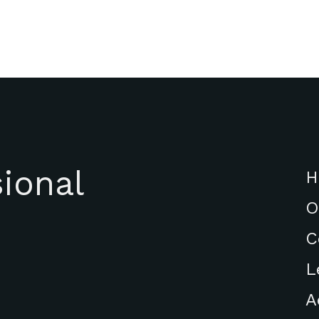
ional
H
O
C
L
A