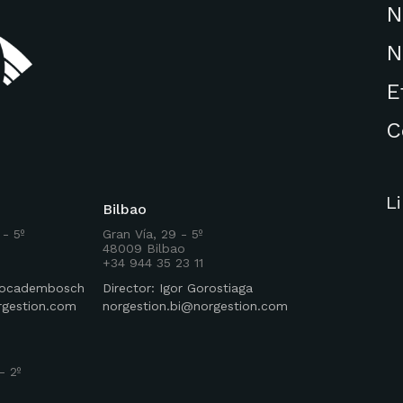
N
N
E
C
L
Bilbao
 - 5º
Gran Vía, 29 - 5º
48009 Bilbao
+34 944 35 23 11
 Rocadembosch
Director: Igor Gorostiaga
rgestion.com
norgestion.bi@norgestion.com
- 2º