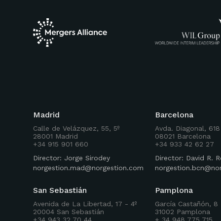
Madrid
Barcelona
Calle de Velázquez, 55, 5º
Avda. Diagonal, 618
28001 Madrid
08021 Barcelona
+34 915 901 660
+34 933 42 62 27
Director: Jorge Sirodey
Director: David R.
norgestion.mad@norgestion.com
norgestion.bcn@no
San Sebastián
Pamplona
Avenida de La Libertad, 17 - 4º
García Castañón, 8 
20004 San Sebastián
31002 Pamplona
+34 943 32 70 44
+ 34 948 775 715