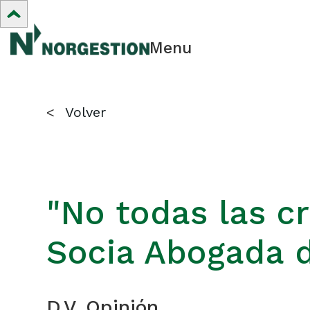
Menu
<
Volver
"No todas las cr
Socia Abogada
D.V. Opinión.