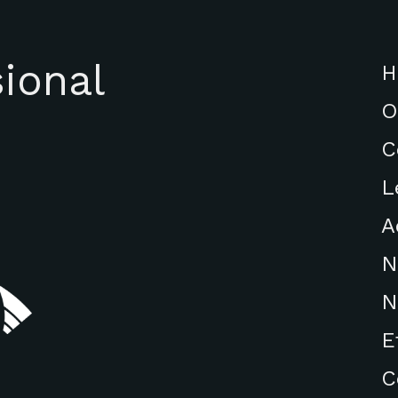
ional
H
O
C
L
A
N
N
E
C