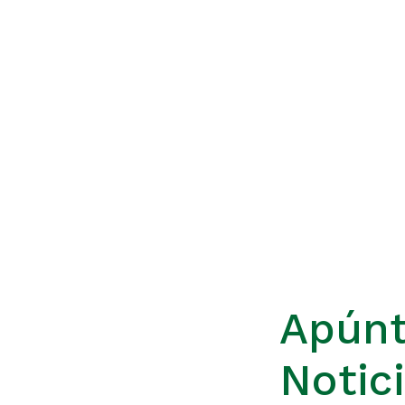
Apúnt
Notic