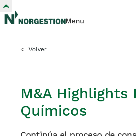
Menu
<
Volver
M&A Highlights 
Químicos
Continúa el proceso de cons