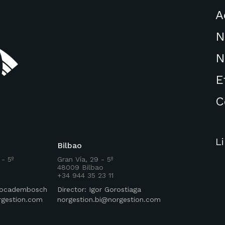
A
N
N
E
C
L
Bilbao
 - 5º
Gran Vía, 29 - 5º
48009 Bilbao
+34 944 35 23 11
 Rocadembosch
Director: Igor Gorostiaga
rgestion.com
norgestion.bi@norgestion.com