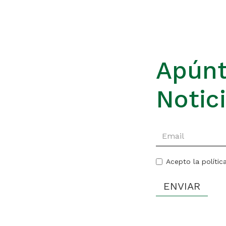
Apúnt
Notic
Acepto la polític