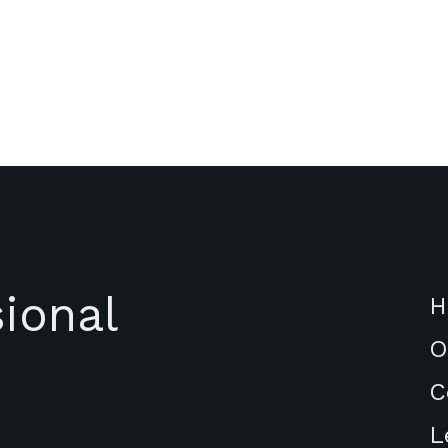
ional
H
O
C
L