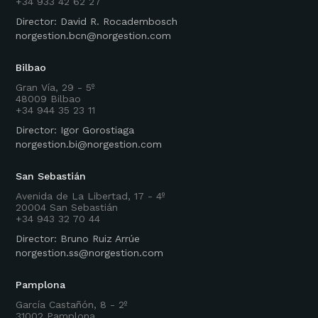
+34 933 42 62 27
Director: David R. Rocadembosch
norgestion.bcn@norgestion.com
Bilbao
Gran Vía, 29 - 5º
48009 Bilbao
+34 944 35 23 11
Director: Igor Gorostiaga
norgestion.bi@norgestion.com
San Sebastián
Avenida de La Libertad, 17 - 4º
20004 San Sebastián
+34 943 32 70 44
Director: Bruno Ruiz Arrúe
norgestion.ss@norgestion.com
Pamplona
García Castañón, 8 - 2º
31002 Pamplona