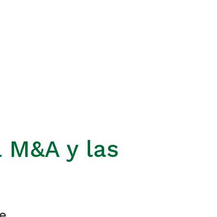
 M&A y las
e.