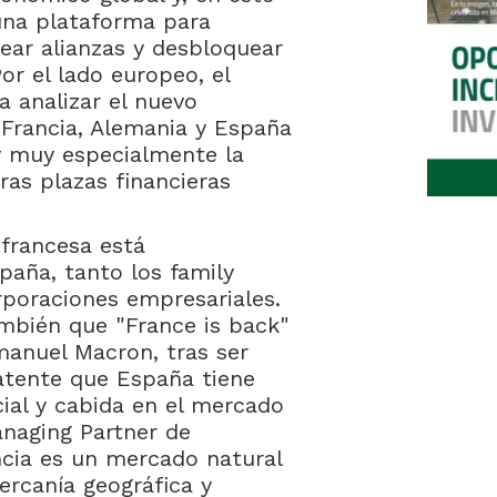
una plataforma para
rear alianzas y desbloquear
or el lado europeo, el
a analizar el nuevo
n Francia, Alemania y España
y muy especialmente la
ras plazas financieras
 francesa está
paña, tanto los family
orporaciones empresariales.
ambién que "France is back"
anuel Macron, tras ser
atente que España tiene
ial y cabida en el mercado
anaging Partner de
ncia es un mercado natural
ercanía geográfica y