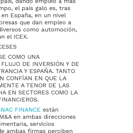
 país, dando empleo a más
po, el país galo es, tras
r en España, en un nivel
presas que dan empleo a
diversos como automoción,
ún el ICEX.
CESES
RSE COMO UNA
FLUJO DE INVERSIÓN Y DE
RANCIA Y ESPAÑA. TANTO
N CONFÍAN EN QUE LA
MENTE A TENOR DE LAS
HA EN SECTORES COMO LA
FINANCIEROS.
GNAC FINANCE
están
 M&A en ambas direcciones
imentaria, servicios
onde ambas firmas perciben