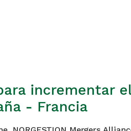
ara incrementar el
aña - Francia
ine. NORGESTION Mergers Allianc