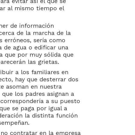
ara evitar así el que se
ajar al mismo tiempo el
oner de información
acerca de la marcha de la
s erróneos, sería como
a de agua o edificar una
ya que por muy sólida que
arecerán las grietas.
buir a los familiares en
cto, hay que desterrar dos
te asoman en nuestra
s que los padres asignan a
 correspondería a su puesto
que se paga por igual a
deración la distinta función
esempeñan.
n no contratar en la empresa