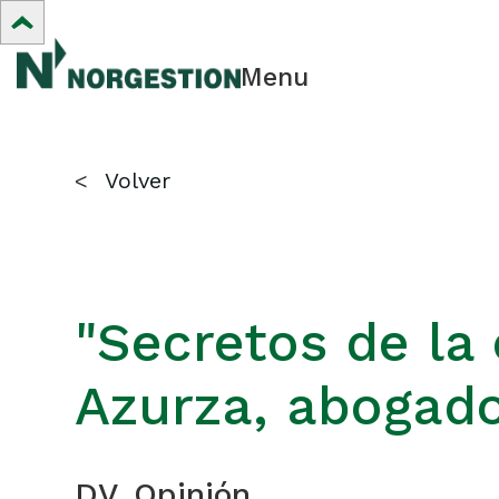
Menu
<
Volver
"Secretos de la 
Azurza, abogad
DV. Opinión.