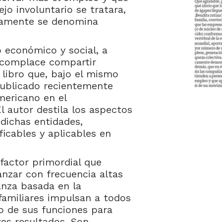
jo involuntario se tratara,
samente se denomina
o económico y social, a
complace compartir
l libro que, bajo el mismo
 publicado recientemente
mericano en el
l autor destila los aspectos
 dichas entidades,
icables y aplicables en
factor primordial que
anzar con frecuencia altas
anza basada en la
familiares impulsan a todos
o de sus funciones para
res resultados. Son