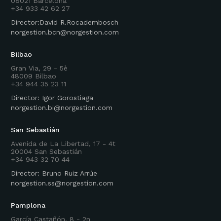
08021 Barcelona
+34 933 42 62 27
Director:David R.Rocadembosch
norgestion.bcn@norgestion.com
Bilbao
Gran Via, 29 - 5è
48009 Bilbao
+34 944 35 23 11
Director: Igor Gorostiaga
norgestion.bi@norgestion.com
San Sebastián
Avenida de La Libertad, 17 - 4t
20004 San Sebastián
+34 943 32 70 44
Director: Bruno Ruiz Arrúe
norgestion.ss@norgestion.com
Pamplona
García Castañón, 8 - 2n