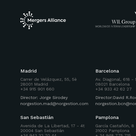
Madrid
Barcelona
Carrer de Velázquez, 55, 5è
Av. Diagonal, 618 -
28001 Madrid
08021 Barcelona
+34 915 901 660
+34 933 42 62 27
Director: Jorge Sirodey
Director:David R.
norgestion.mad@norgestion.com
norgestion.bcn@no
San Sebastián
Pamplona
Avenida de La Libertad, 17 - 4t
García Castañón, 8 
20004 San Sebastián
31002 Pamplona
+34 943 32 70 44
+ 34 948 775 715