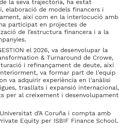
de la seva trajectòria, ha estat
i, elaboració de models financers i
ament, així com en la interlocució amb
ha participat en projectes de
zació de l’estructura financera i a la
mpanyies.
GESTION el 2026, va desenvolupar la
Transformation & Turnaround de Crowe,
turació i refinançament de deute, així
Anteriorment, va formar part de l'equip
 va adquirir experiència en l'anàlisi
gues, trasllats i expansió internacional,
tats per al creixement i desenvolupament
 Universitat d’A Coruña i compta amb
ivate Equity per ISBIF Finance School.