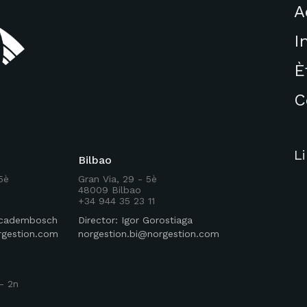
A
I
È
C
L
Bilbao
 5è
Gran Via, 29 - 5è
48009 Bilbao
+34 944 35 23 11
Rocadembosch
Director: Igor Gorostiaga
rgestion.com
norgestion.bi@norgestion.com
- 2n