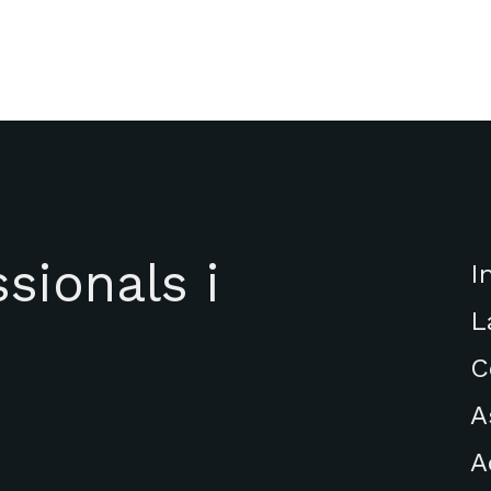
sionals i
I
L
C
A
A