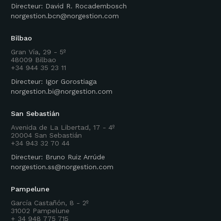
Directeur: David R. Rocadembosch
norgestion.bcn@norgestion.com
Bilbao
Gran Vía, 29 - 5º
48009 Bilbao
+34 944 35 23 11
Directeur: Igor Gorostiaga
norgestion.bi@norgestion.com
San Sebastián
Avenida de La Libertad, 17 - 4º
20004 San Sebastián
+34 943 32 70 44
Directeur: Bruno Ruiz Arrúde
norgestion.ss@norgestion.com
Pampelune
García Castañón, 8 - 2º
31002 Pampelune
+ 34 948 775 715