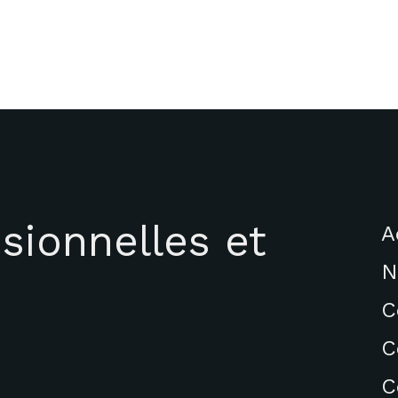
sionnelles et
A
N
C
C
C