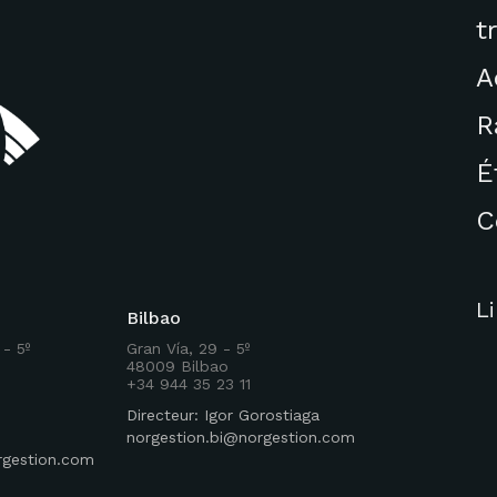
t
A
R
É
C
L
Bilbao
 - 5º
Gran Vía, 29 - 5º
48009 Bilbao
+34 944 35 23 11
Directeur: Igor Gorostiaga
norgestion.bi@norgestion.com
rgestion.com