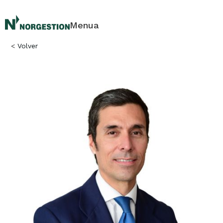
Menua
<
Volver