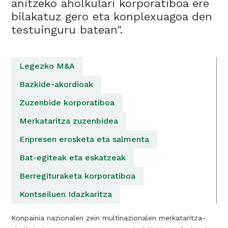
anitzeko aholkulari korporatiboa ere
bilakatuz gero eta konplexuagoa den
testuinguru batean".
Legezko M&A
Bazkide-akordioak
Zuzenbide korporatiboa
Merkataritza zuzenbidea
Enpresen erosketa eta salmenta
Bat-egiteak eta eskatzeak
Berregituraketa korporatiboa
Kontseiluen Idazkaritza
Konpainia nazionalen zein multinazionalen merkataritza-