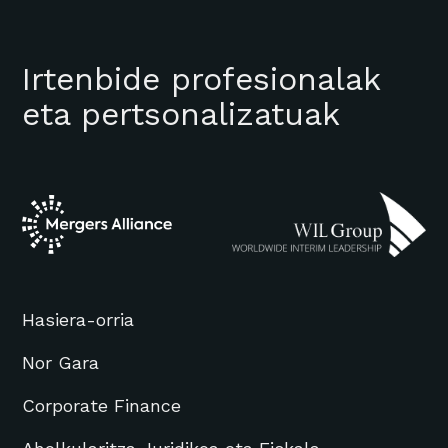
Irtenbide profesionalak
eta pertsonalizatuak
Hasiera-orria
Nor Gara
Corporate Finance