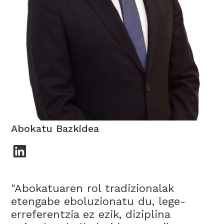
Jon Ander Munduate
Abokatu Bazkidea
"Abokatuaren rol tradizionalak
etengabe eboluzionatu du, lege-
erreferentzia ez ezik, diziplina