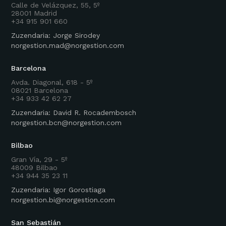
Calle de Velázquez, 55, 5º
28001 Madrid
+34 915 901 660
Zuzendaria: Jorge Sirodey
norgestion.mad@norgestion.com
Barcelona
Avda. Diagonal, 618 - 5º
08021 Barcelona
+34 933 42 62 27
Zuzendaria: David R. Rocadembosch
norgestion.bcn@norgestion.com
Bilbao
Gran Vía, 29 - 5º
48009 Bilbao
+34 944 35 23 11
Zuzendaria: Igor Gorostiaga
norgestion.bi@norgestion.com
San Sebastián