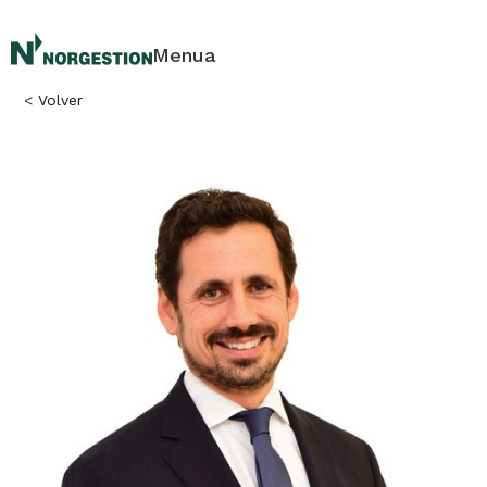
Menua
<
Volver