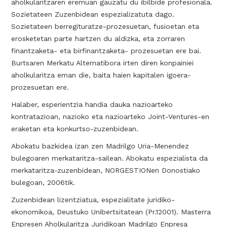
aholkularitzaren eremuan gauzatu du ibilbide profesionala.
Sozietateen Zuzenbidean espezializatuta dago.
Sozietateen berregituratze-prozesuetan, fusioetan eta
erosketetan parte hartzen du aldizka, eta zorraren
finantzaketa- eta birfinantzaketa- prozesuetan ere bai.
Burtsaren Merkatu Alternatibora irten diren konpainiei
aholkularitza eman die, baita haien kapitalen igoera-
prozesuetan ere.
Halaber, esperientzia handia dauka nazioarteko
kontratazioan, nazioko eta nazioarteko Joint-Ventures-en
eraketan eta konkurtso-zuzenbidean.
Abokatu bazkidea izan zen Madrilgo Uria-Menendez
bulegoaren merkataritza-sailean. Abokatu espezialista da
merkataritza-zuzenbidean, NORGESTIONen Donostiako
bulegoan, 2006tik.
Zuzenbidean lizentziatua, espezialitate juridiko-
ekonomikoa, Deustuko Unibertsitatean (Pr.12001). Masterra
Enpresen Aholkularitza Juridikoan Madrilgo Enpresa