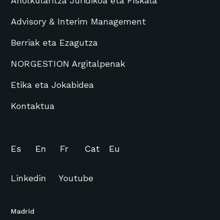
Aholkularitza Juridikoa eta Fiskala
Advisory & Interim Management
Berriak eta Ezagutza
NORGESTION Argitalpenak
Etika eta Jokabidea
Kontaktua
Es
En
Fr
Cat
Eu
Linkedin
Youtube
Madrid