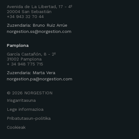
Avenida de La Libertad, 17 - 4º
20004 San Sebastián
+34 943 32 70 44
Zuzendaria: Bruno Ruiz Arrúe
norgestion.ss@norgestion.com
Pamplona
García Castañón, 8 - 2º
31002 Pamplona
+ 34 948 775 715
Zuzendaria: Marta Vera
norgestion.pa@norgestion.com
©
2026
NORGESTION
Irisgarritasuna
Lege informazioa
Pribatutasun-politika
Cookieak