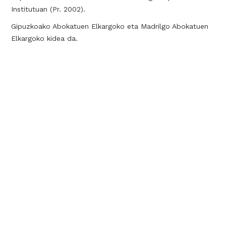
Institutuan (Pr. 2002).
Gipuzkoako Abokatuen Elkargoko eta Madrilgo Abokatuen
Elkargoko kidea da.
+
Conocimiento
Los desafíos legales de la IA
DV. Opinión.