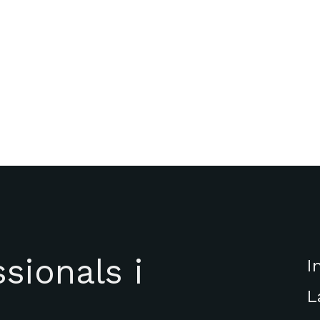
sionals i
I
L