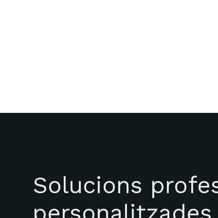
software y dónde entra la IA:
múltiplos con fuente, la prima real y
lo que mira el comprador antes de
ofertar.
Solucions profes
personalitzades