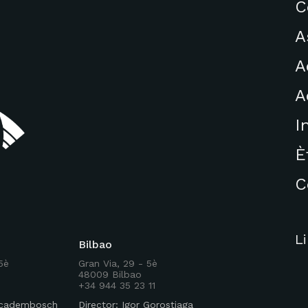
C
A
A
A
I
È
C
L
Bilbao
 5è
Gran Via, 29 - 5è
48009 Bilbao
+34 944 35 23 11
Rocadembosch
Director: Igor Gorostiaga