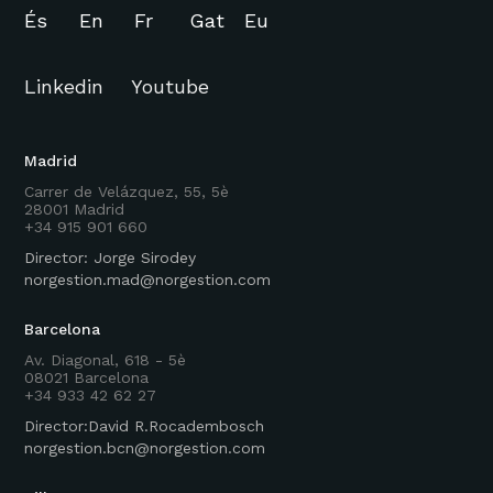
És
En
Fr
Gat
Eu
Linkedin
Youtube
Madrid
Carrer de Velázquez, 55, 5è
28001 Madrid
+34 915 901 660
Director: Jorge Sirodey
norgestion.mad@norgestion.com
Barcelona
Av. Diagonal, 618 - 5è
08021 Barcelona
+34 933 42 62 27
Director:David R.Rocadembosch
norgestion.bcn@norgestion.com