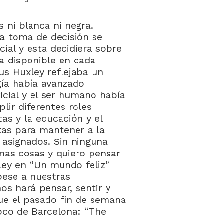
es ni blanca ni negra.
la toma de decisión se
icial y esta decidiera sobre
va disponible en cada
us Huxley reflejaba un
gía había avanzado
icial y el ser humano había
ir diferentes roles
tas y la educación y el
tas para mantener a la
 asignados. Sin ninguna
uenas cosas y quiero pensar
xley en “Un mundo feliz”
pese a nuestras
s hará pensar, sentir y
ue el pasado fin de semana
co de Barcelona: “The