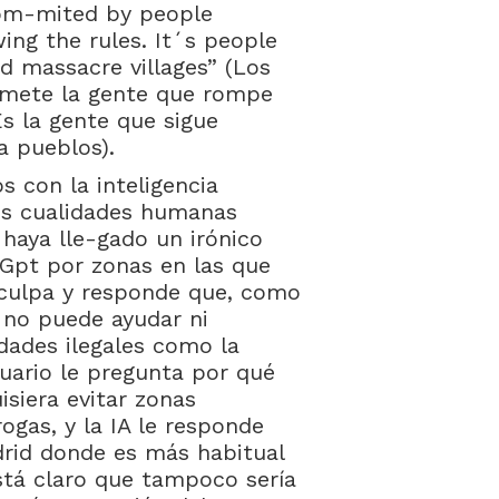
com-mited by people
ing the rules. It´s people
 massacre villages” (Los
omete la gente que rompe
 Es la gente que sigue
a pueblos).
 con la inteligencia
ntes cualidades humanas
 haya lle-gado un irónico
 Gpt por zonas en las que
sculpa y responde que, como
 no puede ayudar ni
dades ilegales como la
uario le pregunta por qué
isiera evitar zonas
ogas, y la IA le responde
rid donde es más habitual
está claro que tampoco sería