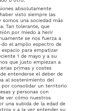
ado u otro.
isiones absolutamente
haber visto siempre las
oy somos una sociedad más
a. Tan tolerante, que
nión por miedo a herir
tinuamente se nos fuerza a
n-do el amplio espectro de
y espacio para empatizar
reciente 1 de mayo y a su
mos que justo empiezan a
terias primas y costes
de entenderse el deber de
a al sostenimiento del
 por consolidar un territorio
resas y personas con
de ver cómo nuestros
por una subida de la edad de
otros y a la vez entender su