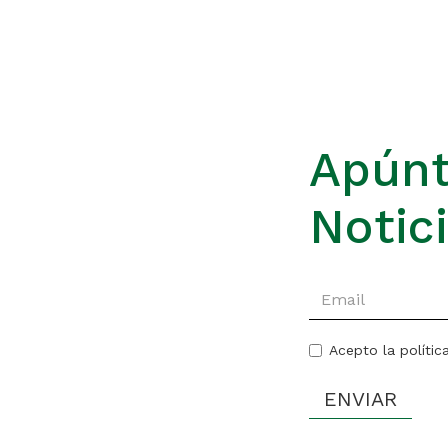
Apúnt
Notic
Acepto la polític