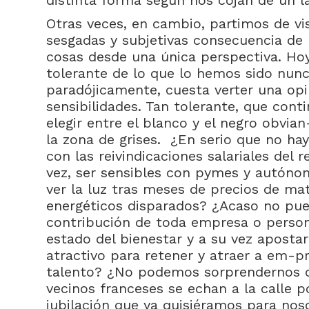
distinta forma según nos cojan de un l
Otras veces, en cambio, partimos de v
sesgadas y subjetivas consecuencia de 
cosas desde una única perspectiva. H
tolerante de lo que lo hemos sido nunc
paradójicamente, cuesta verter una opi
sensibilidades. Tan tolerante, que con
elegir entre el blanco y el negro obvia
la zona de grises. ¿En serio que no ha
con las reivindicaciones salariales del 
vez, ser sensibles con pymes y autóno
ver la luz tras meses de precios de ma
energéticos disparados? ¿Acaso no pue
contribución de toda empresa o person
estado del bienestar y a su vez apostar
atractivo para retener y atraer a em-p
talento? ¿No podemos sorprendernos 
vecinos franceses se echan a la calle 
jubilación que ya quisiéramos para nos