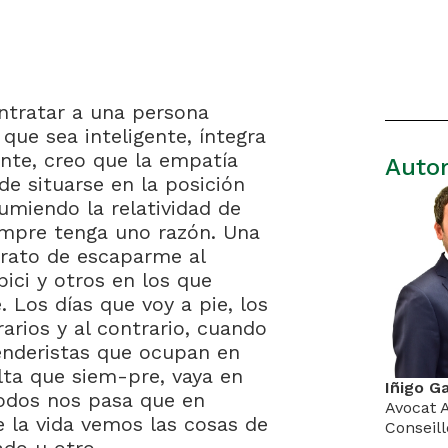
ntratar a una persona
que sea inteligente, íntegra
ente, creo que la empatía
Auto
e situarse en la posición
umiendo la relatividad de
empre tenga uno razón. Una
rato de escaparme al
ici y otros en los que
 Los días que voy a pie, los
rios y al contrario, cuando
enderistas que ocupan en
lta que siem-pre, vaya en
Iñigo G
todos nos pasa que en
Avocat 
 la vida vemos las cosas de
Conseill