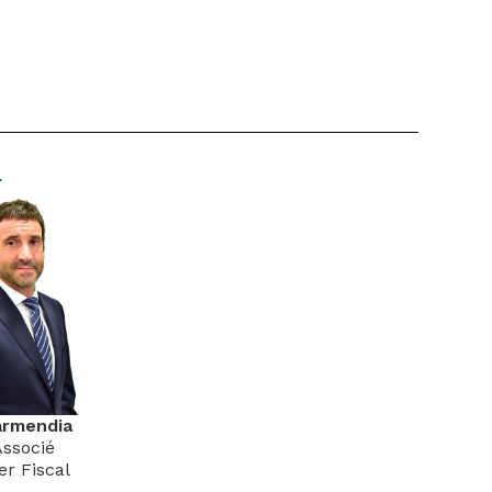
r
armendia
Associé
er Fiscal