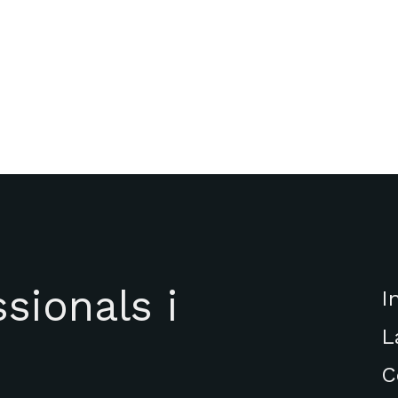
sionals i
I
L
C