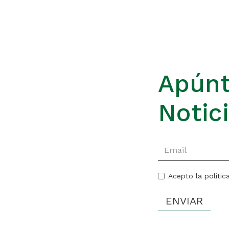
Apúnt
Notic
Acepto la polític