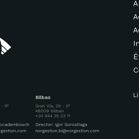
A
A
A
I
É
C
L
Bilbao
 - 5º
Gran Vía, 29 - 5º
48009 Bilbao
+34 944 35 23 11
 Rocadembosch
Director: Igor Gorostiaga
rgestion.com
norgestion.bi@norgestion.com