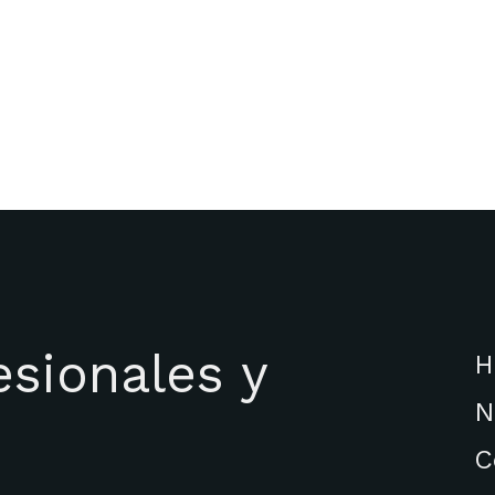
esionales y
H
N
C