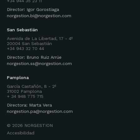
+34 944 35 23 11
Director: Igor Gorostiaga
norgestion.bi@norgestion.com
San Sebastián
Avenida de La Libertad, 17 - 4º
20004 San Sebastián
+34 943 32 70 44
Director: Bruno Ruiz Arrúe
norgestion.ss@norgestion.com
Pamplona
García Castañón, 8 - 2º
31002 Pamplona
+ 34 948 775 715
Directora: Marta Vera
norgestion.pa@norgestion.com
©
2026
NORGESTION
Accesibilidad