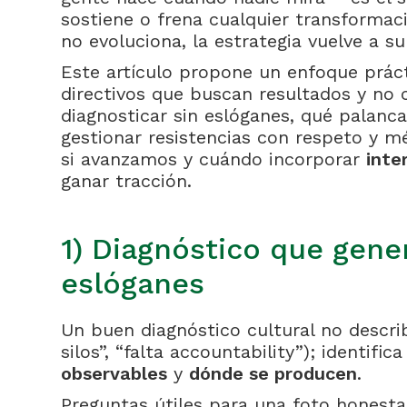
sostiene o frena cualquier transformac
no evoluciona, la estrategia vuelve a s
Este artículo propone un enfoque prác
directivos que buscan resultados y no
diagnosticar sin eslóganes, qué palan
gestionar resistencias con respeto y m
si avanzamos y cuándo incorporar
int
ganar tracción.
1) Diagnóstico que gene
eslóganes
Un buen diagnóstico cultural no descri
silos”, “falta accountability”); identific
observables
y
dónde se producen
.
Preguntas útiles para una foto honesta