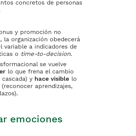
entos concretos de personas
.
bonus y promoción no
, la organización obedecerá
el variable a indicadores de
ticas o
time-to-decision
.
nsformacional se vuelve
er
lo que frena el cambio
n cascada) y
hace visible
lo
(reconocer aprendizajes,
lazos).
nar emociones