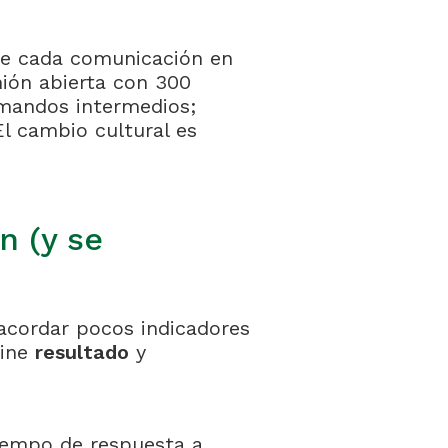
me cada comunicación en
nión abierta con 300
 mandos intermedios;
El cambio cultural es
n (y se
 acordar pocos indicadores
bine
resultado
y
tiempo de respuesta a