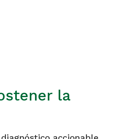
ostener la
 diagnóstico accionable,