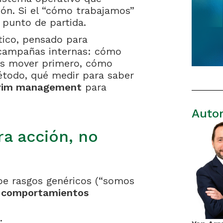
ión. Si el “cómo trabajamos”
u punto de partida.
tico, pensado para
 campañas internas: cómo
cas mover primero, cómo
étodo, qué medir para saber
erim management
para
Auto
ra acción, no
be rasgos genéricos (“somos
a
comportamientos
: