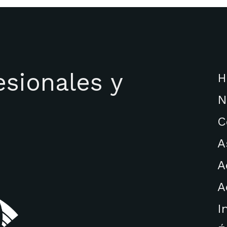
esionales y
H
N
C
A
A
A
I