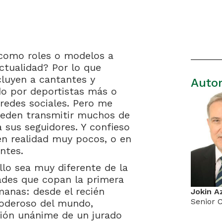
 como roles o modelos a
actualidad? Por lo que
cluyen a cantantes y
Auto
o por deportistas más o
redes sociales. Pero me
ueden transmitir muchos de
 sus seguidores. Y confieso
en realidad muy pocos, o en
ntes.
lo sea muy diferente de la
ades que copan la primera
manas: desde el recién
Jokin A
Senior 
oderoso del mundo,
ión unánime de un jurado