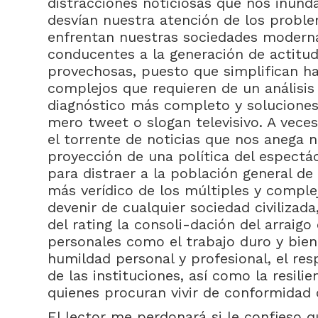
distracciones noticiosas que nos inun
desvían nuestra atención de los proble
enfrentan nuestras sociedades modern
conducentes a la generación de actitud
provechosas, puesto que simplifican ha
complejos que requieren de un análisis
diagnóstico más completo y soluciones
mero tweet o slogan televisivo. A vece
el torrente de noticias que nos anega 
proyección de una política del espect
para distraer a la población general d
más verídico de los múltiples y comple
devenir de cualquier sociedad civilizada
del rating la consoli-dación del arraigo
personales como el trabajo duro y bien
humildad personal y profesional, el res
de las instituciones, así como la resili
quienes procuran vivir de conformidad 
El lector me perdonará si le confieso q