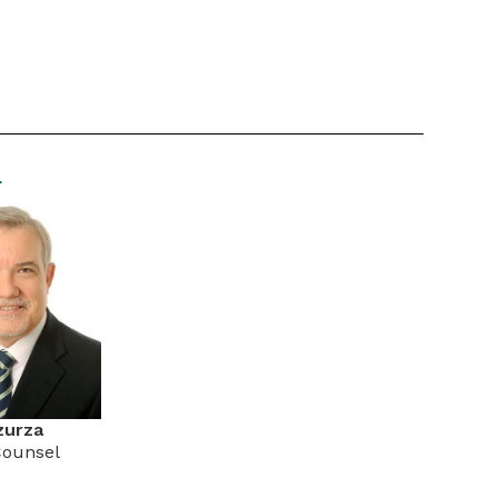
r
zurza
Counsel