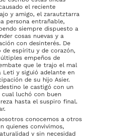
ausado el reciente
jo y amigo, el zarautztarra
na persona entrañable,
tupendo siempre dispuesto a
nder cosas nuevas y a
ación con desinterés. De
 de espíritu y de corazón,
múltiples empeños de
 embate que le trajo el mal
 Leti y siguió adelante en
pación de su hijo Asier.
destino le castigó con un
a cual luchó con buen
eza hasta el suspiro final.
r.
nosotros conocemos a otros
on quienes convivimos,
aturalidad y sin necesidad