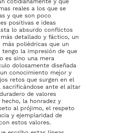
dan cotidianamente y que
mas reales a los que se
as y que son poco
es positivas e ideas
sta lo absurdo conflictos
 más detallado y fáctico, un
 más poliédricas que un
s tengo la impresión de que
no es sino una mera
áculo dolosamente diseñada
e un conocimiento mejor y
jos retos que surgen en el
, sacrificándose ante el altar
 duradero de valores
 hecho, la honradez y
peto al prójimo, el respeto
encia y ejemplaridad de
con estos valores.
ue escribo estas líneas