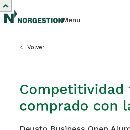
Menu
<
Volver
Competitividad f
comprado con l
Deusto Business Open Alum