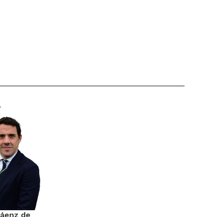
r
Sáenz de