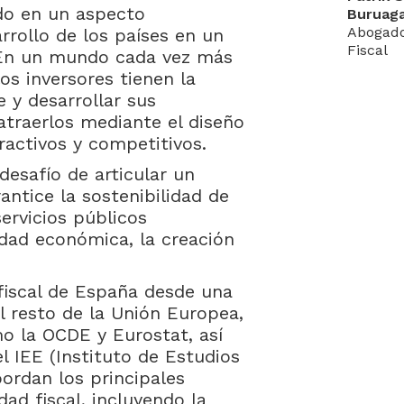
ido en un aspecto
Buruag
Abogado
rrollo de los países en un
Fiscal
 En un mundo cada vez más
os inversores tienen la
e y desarrollar sus
atraerlos mediante el diseño
ractivos y competitivos.
desafío de articular un
antice la sostenibilidad de
servicios públicos
vidad económica, la creación
 fiscal de España desde una
 resto de la Unión Europea,
o la OCDE y Eurostat, así
 IEE (Instituto de Estudios
ordan los principales
ad fiscal, incluyendo la