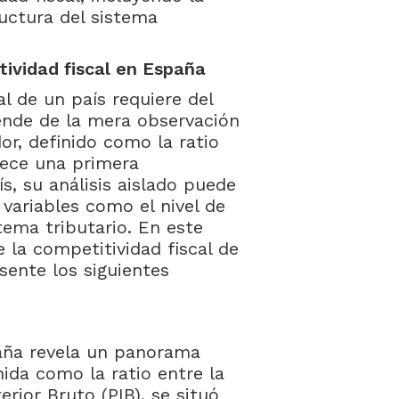
tructura del sistema
ividad fiscal en España
al de un país requiere del
ende de la mera observación
dor, definido como la ratio
frece una primera
s, su análisis aislado puede
variables como el nivel de
tema tributario. En este
e la competitividad fiscal de
sente los siguientes
spaña revela un panorama
inida como la ratio entre la
erior Bruto (PIB), se situó