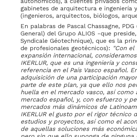
autonómicos), a clientes privados com
gabinetes de arquitectura e ingeniería y
(ingenieros, arquitectos, biólogos, arqu
En palabras de Pascal Chassagne, PDG 
General) del Grupo ALIOS -que preside,
Syndicale Géotechnique), que es la pri
de profesionales geotécnicos):
"Con el 
expansión internacional, consideramos 
IKERLUR, que es una ingeniería y consu
referencia en el País Vasco español. En
adquisición de una participación mayo
parte de este plan, ya que ello nos pe
huella en el mercado vasco, así como a
mercado español, y, con esfuerzo y per
mercados más dinámicos de Latinoam
IKERLUR el gusto por el rigor técnico 
estudios y proyectos, así como el ac
de aquellas soluciones más económica
pero sin que ello suponga de ninguna 