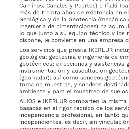
Caminos, Canales y Puertos) e Iñaki Iba
más de treinta años de existencia en e
Geológica y de la Geotecnia (mecánica 
Ingeniería de cimentaciones) ha acumul
lo que junto a su equipo técnico y los
dispone, le convierte en una empresa de
Los servicios que presta IKERLUR incluy
geológica; geotecnia e ingeniería de c
geotécnicos; direcciones y asistencias 
instrumentación y auscultación geotécn
(georradar); así como sondeos geotécnic
toma de muestras, y sondeos destinad
ambiente y para el muestreo de suelo
ALIOS e IKERLUR comparten la misma fi
basadas en el rigor técnico de los serv
independencia profesional, en tanto q
independientes, es decir, sin vinculació
empresas constructoras, laboratorios, 