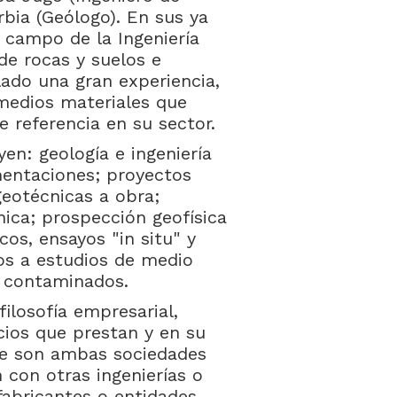
rbia (Geólogo). En sus ya
l campo de la Ingeniería
de rocas y suelos e
ado una gran experiencia,
 medios materiales que
 referencia en su sector.
en: geología e ingeniería
imentaciones; proyectos
geotécnicas a obra;
ica; prospección geofísica
os, ensayos "in situ" y
os a estudios de medio
s contaminados.
losofía empresarial,
icios que prestan y en su
ue son ambas sociedades
n con otras ingenierías o
fabricantes o entidades