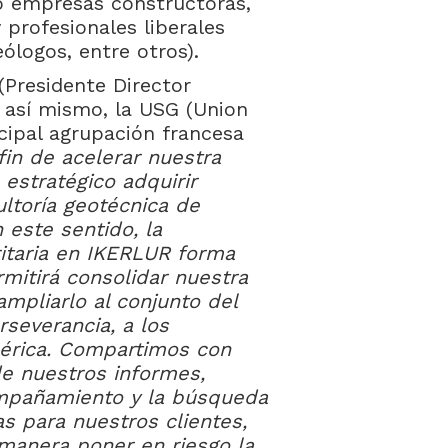
o empresas constructoras,
 profesionales liberales
eólogos, entre otros).
(Presidente Director
 así mismo, la USG (Union
ncipal agrupación francesa
fin de acelerar nuestra
estratégico adquirir
ltoría geotécnica de
 este sentido, la
ritaria en IKERLUR forma
rmitirá consolidar nuestra
mpliarlo al conjunto del
severancia, a los
érica. Compartimos con
de nuestros informes,
ompañamiento y la búsqueda
s para nuestros clientes,
manera poner en riesgo la