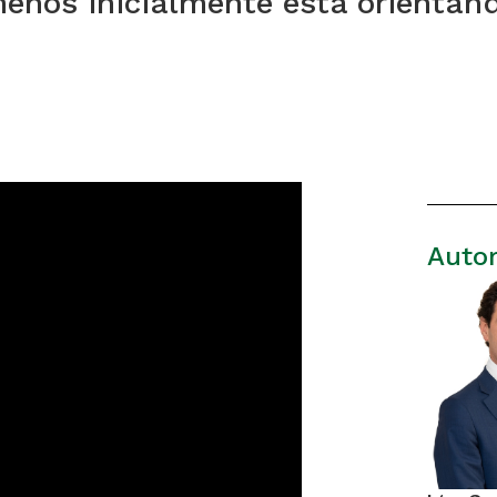
enos inicialmente está orientando
Auto