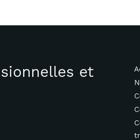
sionnelles et
A
N
C
C
C
t