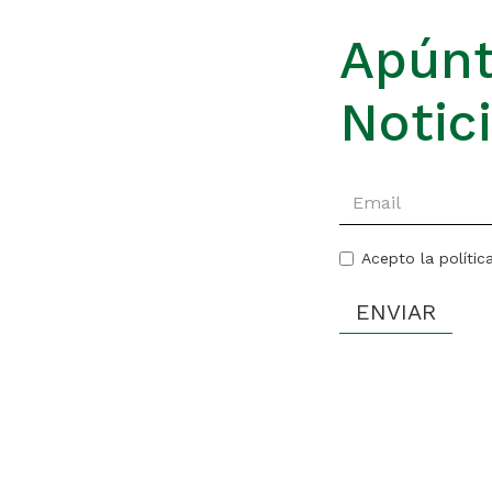
Apúnt
Notic
Acepto la polític