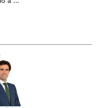
 a ...
r