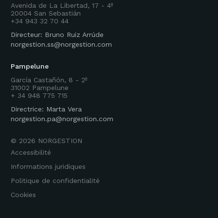
Avenida de La Libertad, 17 - 4º
20004 San Sebastián
+34 943 32 70 44
Directeur: Bruno Ruiz Arrúde
norgestion.ss@norgestion.com
Pampelune
García Castañón, 8 - 2º
31002 Pampelune
+ 34 948 775 715
Directrice: Marta Vera
norgestion.pa@norgestion.com
©
2026
NORGESTION
Accessibilité
Informations juridiques
Politique de confidentialité
Cookies