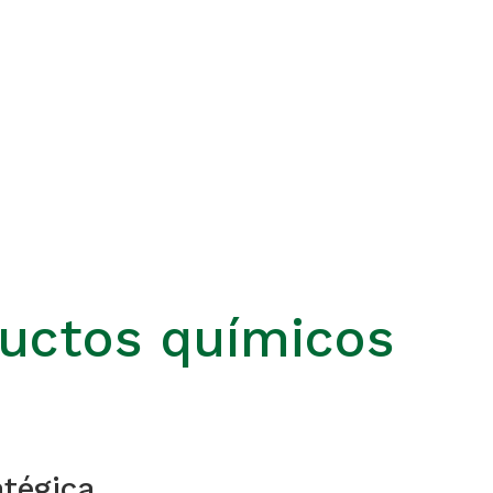
ductos químicos
tégica.