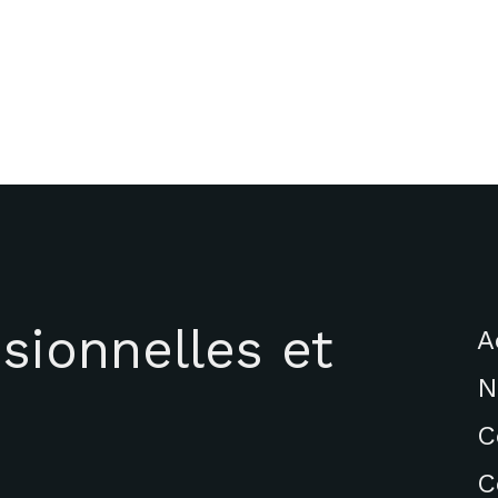
sionnelles et
A
N
C
C