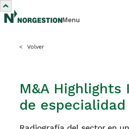
Menu
<
Volver
M&A Highlights 
de especialidad
Radiografía del sector en u