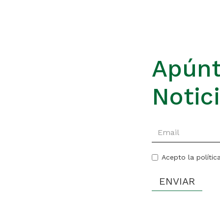
Apúnt
Notic
Acepto la polític