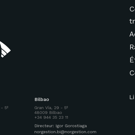
C
t
A
R
É
C
L
Bilbao
 - 5º
Gran Vía, 29 - 5º
48009 Bilbao
+34 944 35 23 11
Directeur: Igor Gorostiaga
norgestion.bi@norgestion.com