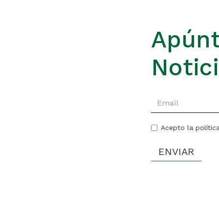
Apúnt
Notic
Acepto la polític