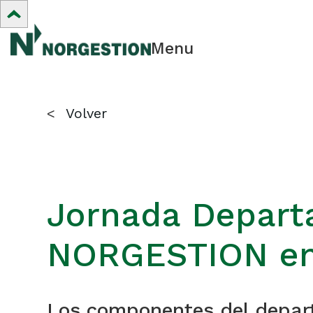
Menu
<
Volver
Jornada Departa
NORGESTION en
Los componentes del departa