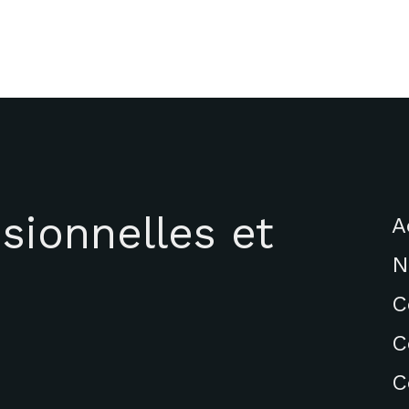
sionnelles et
A
N
C
C
C