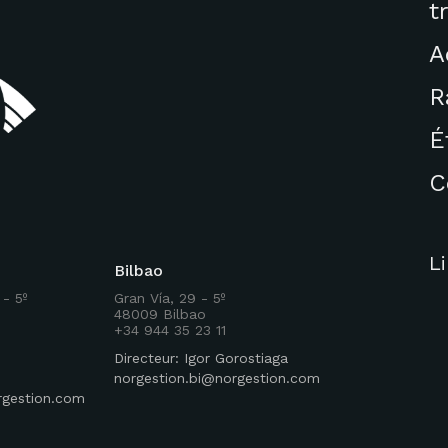
t
A
R
É
C
L
Bilbao
 - 5º
Gran Vía, 29 - 5º
48009 Bilbao
+34 944 35 23 11
Directeur: Igor Gorostiaga
norgestion.bi@norgestion.com
rgestion.com