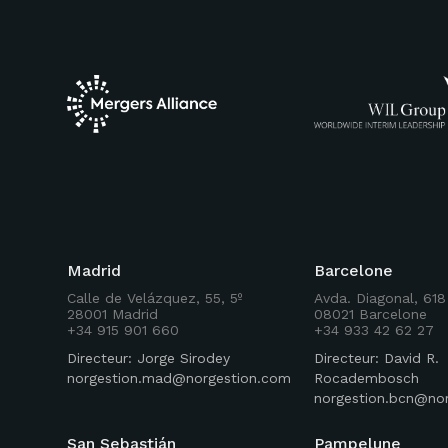
Madrid
Barcelone
Calle de Velázquez, 55, 5º
Avda. Diagonal, 618
28001 Madrid
08021 Barcelone
+34 915 901 660
+34 933 42 62 27
Directeur: Jorge Sirodey
Directeur: David R.
norgestion.mad@norgestion.com
Rocadembosch
norgestion.bcn@no
San Sebastián
Pampelune