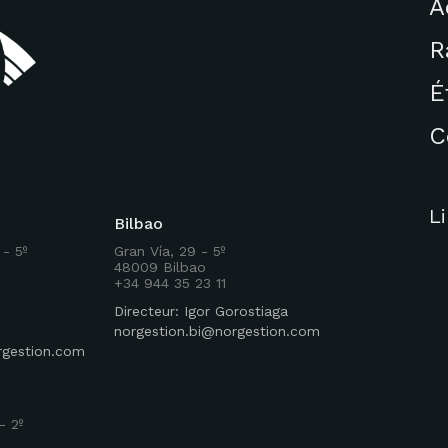
A
R
É
C
L
Bilbao
 - 5º
Gran Vía, 29 - 5º
48009 Bilbao
+34 944 35 23 11
Directeur: Igor Gorostiaga
norgestion.bi@norgestion.com
rgestion.com
- 2º