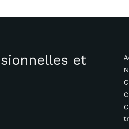
sionnelles et
A
N
C
C
C
t