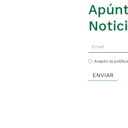
Apúnt
Notic
Acepto la polític