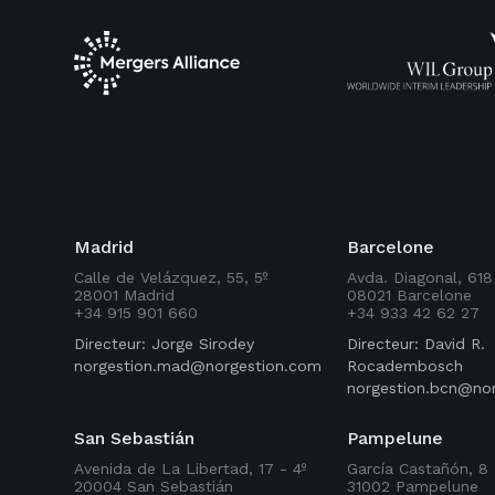
Madrid
Barcelone
Calle de Velázquez, 55, 5º
Avda. Diagonal, 618
28001 Madrid
08021 Barcelone
+34 915 901 660
+34 933 42 62 27
Directeur: Jorge Sirodey
Directeur: David R.
norgestion.mad@norgestion.com
Rocadembosch
norgestion.bcn@no
San Sebastián
Pampelune
Avenida de La Libertad, 17 - 4º
García Castañón, 8 
20004 San Sebastián
31002 Pampelune