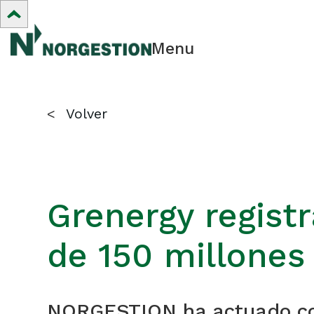
Menu
<
Volver
Grenergy regist
de 150 millone
NORGESTION ha actuado co