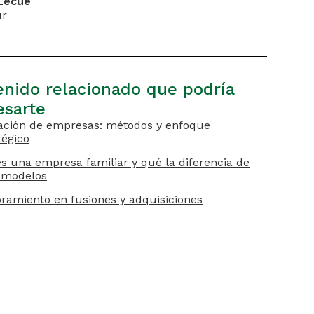
Lecue
ur
nido relacionado que podría
esarte
ación de empresas: métodos y enfoque
tégico
s una empresa familiar y qué la diferencia de
 modelos
ramiento en fusiones y adquisiciones