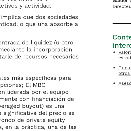
Galder 
ctivos y actividad.
Directe
implica que dos sociedades
ntidad, o que una absorbe a
Conte
entrada de liquidez (u otro
inter
mediante la incorporación
Valor
tarle de recursos necesarios
estra
Qué e
otros
ntes más específicas para
Aseso
opciones; El MBO
n liderada por el equipo
lmente con financiación de
everaged buyout) es una
significativa del precio se
fondo de private equity
, en la práctica, una de las