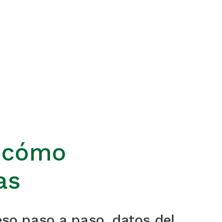
, cómo
as
eso paso a paso, datos del