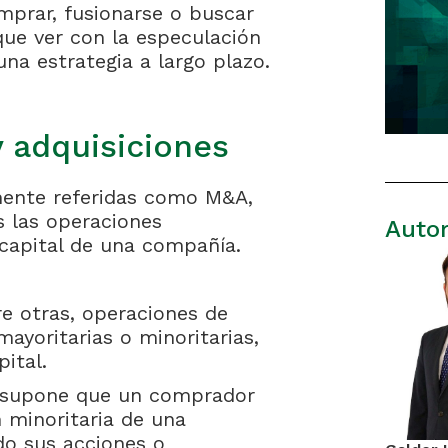
omprar, fusionarse o buscar
que ver con la especulación
na estrategia a largo plazo.
y adquisiciones
lmente referidas como M&A,
s las operaciones
Auto
 capital de una compañía.
e otras, operaciones de
mayoritarias o minoritarias,
pital.
a supone que un comprador
n minoritaria de una
do sus acciones o