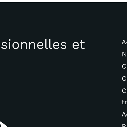
sionnelles et
A
N
C
C
C
t
A
R