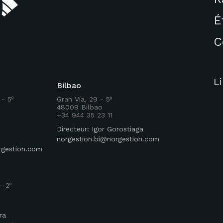
É
C
L
Bilbao
 - 5º
Gran Vía, 29 - 5º
48009 Bilbao
+34 944 35 23 11
Directeur: Igor Gorostiaga
norgestion.bi@norgestion.com
rgestion.com
- 2º
ra