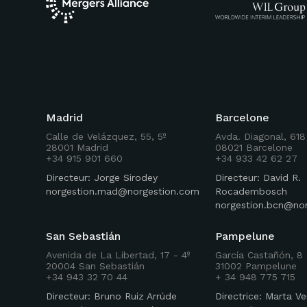
Madrid
Barcelone
Calle de Velázquez, 55, 5º
Avda. Diagonal, 618
28001 Madrid
08021 Barcelone
+34 915 901 660
+34 933 42 62 27
Directeur: Jorge Sirodey
Directeur: David R.
norgestion.mad@norgestion.com
Rocadembosch
norgestion.bcn@no
San Sebastián
Pampelune
Avenida de La Libertad, 17 - 4º
García Castañón, 8 
20004 San Sebastián
31002 Pampelune
+34 943 32 70 44
+ 34 948 775 715
Directeur: Bruno Ruiz Arrúde
Directrice: Marta Ve