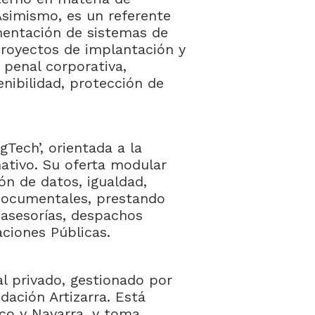
Asimismo, es un referente
mentación de sistemas de
royectos de implantación y
 penal corporativa,
nibilidad, protección de
Tech’, orientada a la
ativo. Su oferta modular
ón de datos, igualdad,
s documentales, prestando
e asesorías, despachos
aciones Públicas.
l privado, gestionado por
dación Artizarra. Está
co y Navarra, y toma