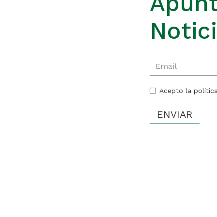
Apúnt
Notic
Acepto la polític