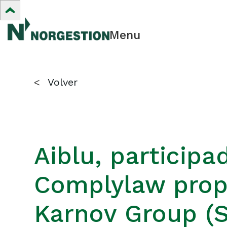
Menu
<
Volver
Aiblu, particip
Complylaw propi
Karnov Group (S