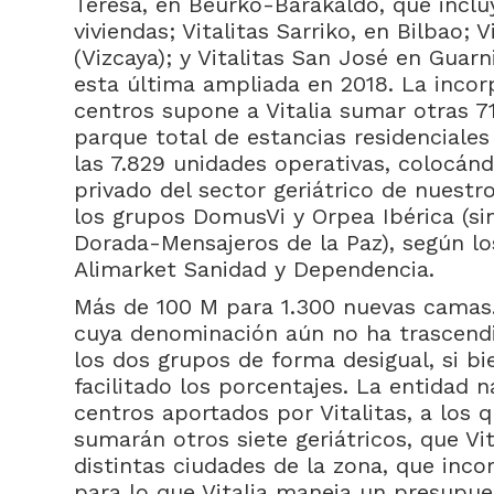
Teresa, en Beurko-Barakaldo, que incl
viviendas; Vitalitas Sarriko, en Bilbao; 
(Vizcaya); y Vitalitas San José en Guarni
esta última ampliada en 2018. La incor
centros supone a Vitalia sumar otras 7
parque total de estancias residenciales
las 7.829 unidades operativas, colocán
privado del sector geriátrico de nuestr
los grupos DomusVi y Orpea Ibérica (sin
Dorada-Mensajeros de la Paz), según l
Alimarket Sanidad y Dependencia.
Más de 100 M para 1.300 nuevas camas.
cuya denominación aún no ha trascendid
los dos grupos de forma desigual, si 
facilitado los porcentajes. La entidad 
centros aportados por Vitalitas, a los 
sumarán otros siete geriátricos, que Vi
distintas ciudades de la zona, que inco
para lo que Vitalia maneja un presupu