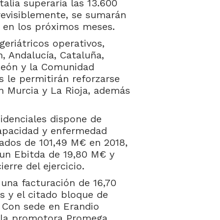
talia superaría las 13.600
revisiblemente, se sumarán
s en los próximos meses.
geriátricos operativos,
, Andalucía, Cataluña,
 León y la Comunidad
s le permitirán reforzarse
n Murcia y La Rioja, además
idenciales dispone de
capacidad y enfermedad
ados de 101,49 M€ en 2018,
 un Ebitda de 19,80 M€ y
erre del ejercicio.
ó una facturación de 16,70
s y el citado bloque de
. Con sede en Erandio
r la promotora Promega