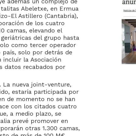
uye además un complejo de
Vitalitas Abeletxe, en Ermua
zo-El Astillero (Cantabria),
poración de los cuatro
10 camas, elevando el
 geriátricas del grupo hasta
dolo como tercer operador
o país, solo por detrás de
 incluir la Asociación
os datos recabados por
 La nueva joint-venture,
o, estaría participada por
bien de momento no se han
nace con los citados cuatro
que, a medio plazo, se
talia prevé promover en
rporarán otras 1.300 camas,
esto de más de 100 M€.