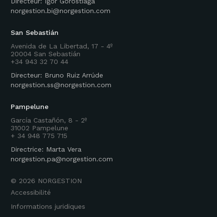
Directeur: Igor Gorostiaga
norgestion.bi@norgestion.com
San Sebastián
Avenida de La Libertad, 17 - 4º
20004 San Sebastián
+34 943 32 70 44
Directeur: Bruno Ruiz Arrúde
norgestion.ss@norgestion.com
Pampelune
García Castañón, 8 - 2º
31002 Pampelune
+ 34 948 775 715
Directrice: Marta Vera
norgestion.pa@norgestion.com
©
2026
NORGESTION
Accessibilité
Informations juridiques