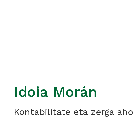
Idoia Morán
Kontabilitate eta zerga aho