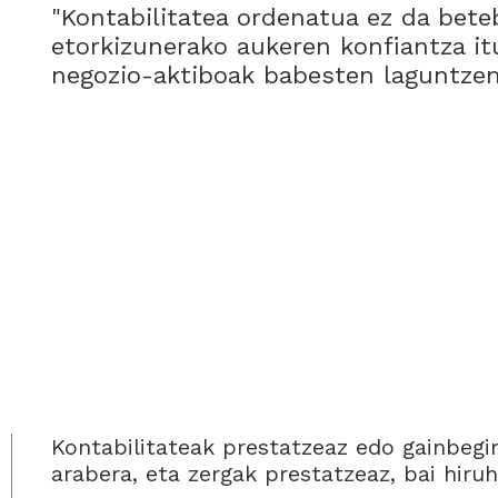
"Kontabilitatea ordenatua ez da beteb
etorkizunerako aukeren konfiantza it
negozio-aktiboak babesten laguntzen
Kontabilitateak prestatzeaz edo gainbegi
arabera, eta zergak prestatzeaz, bai hiruh