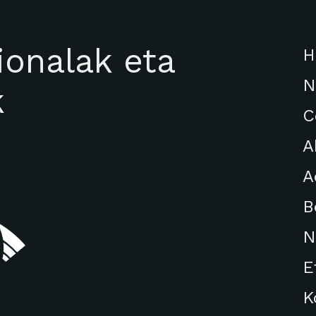
ionalak eta
H
N
k
C
A
A
B
N
E
K