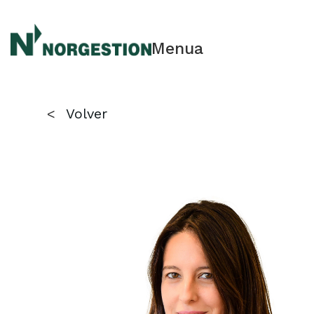
Menua
<
Volver