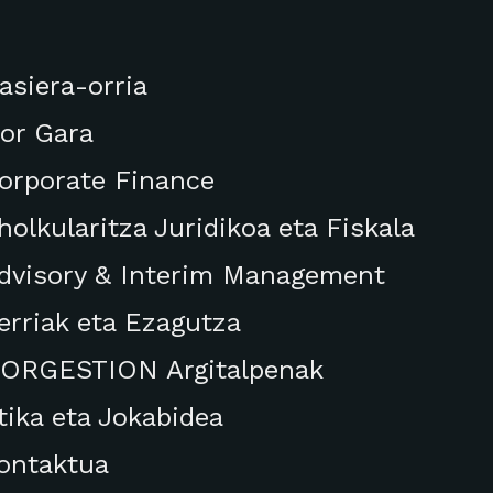
asiera-orria
or Gara
orporate Finance
holkularitza Juridikoa eta Fiskala
dvisory & Interim Management
erriak eta Ezagutza
ORGESTION Argitalpenak
tika eta Jokabidea
ontaktua