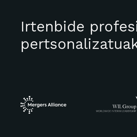
Irtenbide profes
pertsonalizatua