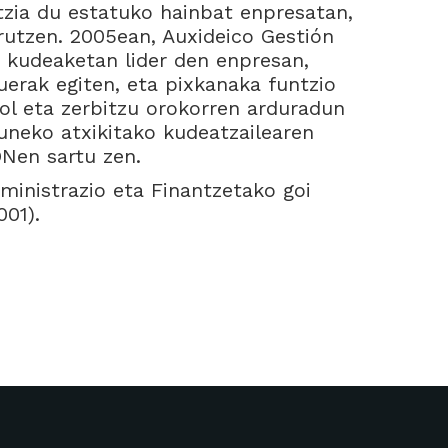
zia du estatuko hainbat enpresatan,
rutzen. 2005ean, Auxideico Gestión
 kudeaketan lider den enpresan,
duerak egiten, eta pixkanaka funtzio
ol eta zerbitzu orokorren arduradun
uneko atxikitako kudeatzailearen
Nen sartu zen.
inistrazio eta Finantzetako goi
001).