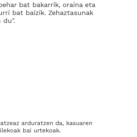
ehar bat bakarrik, oraina eta
urri bat baizik. Zehaztasunak
 du".
ratzeaz arduratzen da, kasuaren
ilekoak bai urtekoak.