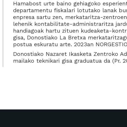
Hamabost urte baino gehiagoko esperient
departamentu fiskalari lotutako lanak bu
enpresa sartu zen, merkataritza-zentroen
lehenik kontabilitate-administraritza jar
handiagoak hartu zituen kudeaketa-kontr
gisa, Donostiako La Bretxa merkataritzag
postua eskuratu arte. 2023an NORGESTIO
Donostiako Nazaret Ikasketa Zentroko Adm
mailako teknikari gisa graduatua da (Pr. 2