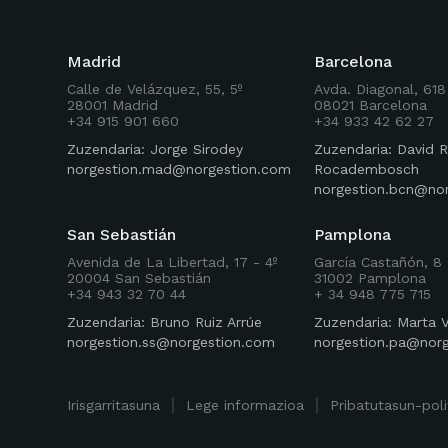
Madrid
Barcelona
Calle de Velázquez, 55, 5º
Avda. Diagonal, 618
28001 Madrid
08021 Barcelona
+34 915 901 660
+34 933 42 62 27
Zuzendaria: Jorge Sirodey
Zuzendaria: David R
norgestion.mad@norgestion.com
Rocadembosch
norgestion.bcn@no
San Sebastián
Pamplona
Avenida de La Libertad, 17 - 4º
García Castañón, 8 
20004 San Sebastián
31002 Pamplona
+34 943 32 70 44
+ 34 948 775 715
Zuzendaria: Bruno Ruiz Arrúe
Zuzendaria: Marta 
norgestion.ss@norgestion.com
norgestion.pa@nor
Irisgarritasuna
Lege informazioa
Pribatutasun-poli