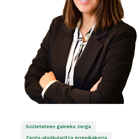
Sozietateen gaineko zerga
Zerga-aholkularitza errepikakorra