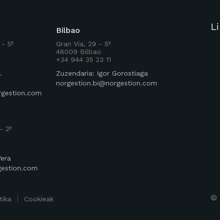
L
Bilbao
 - 5º
Gran Vía, 29 - 5º
48009 Bilbao
+34 944 35 23 11
.
Zuzendaria: Igor Gorostiaga
norgestion.bi@norgestion.com
rgestion.com
- 2º
Vera
gestion.com
©
tika
Cookieak