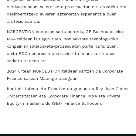
berrikuspenean, salerosketa prozesuetan eta erosteko eta
desinbertitzeko aukeren azterketan esperientzia duen
profesionala da.
NORGESTION enpresan sartu aurretik, GP Bullhound-eko
M&A taldean lan egin zuen, non sektore teknologikoko
konpainien salerosketa-prozesuetan parte hartu zuen,
baita BDOn enpresen balorazio eta finantza-ereduen
sorketa taldean ere.
2024 urtean NORGESTION taldean sartzen da Corporate
Finance sailean Madrilgo bulegoan.
Kontabilitatean eta Finantzetan graduatua Rey Juan Carlos
Unibertsitatean eta Corporate Finance, M&A eta Private
Equity-n masterra du ISBIF Finance Schoolen.