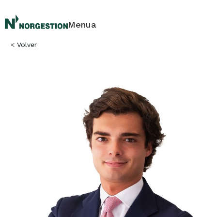
Menua
<
Volver