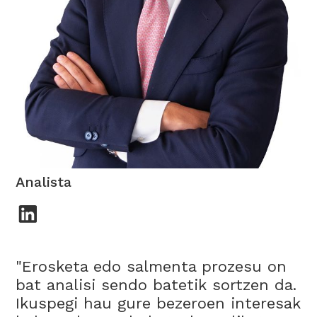
Gonzalo Herguedas
Analista
"Erosketa edo salmenta prozesu on
bat analisi sendo batetik sortzen da.
Ikuspegi hau gure bezeroen interesak