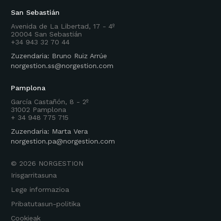
San Sebastián
Avenida de La Libertad, 17 - 4º
20004 San Sebastián
+34 943 32 70 44
Zuzendaria: Bruno Ruiz Arrúe
norgestion.ss@norgestion.com
Pamplona
García Castañón, 8 - 2º
31002 Pamplona
+ 34 948 775 715
Zuzendaria: Marta Vera
norgestion.pa@norgestion.com
©
2026
NORGESTION
Irisgarritasuna
Lege informazioa
Pribatutasun-politika
Cookieak