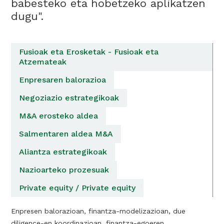
babesteko eta hobetzeko aplikatzen
dugu".
Fusioak eta Erosketak - Fusioak eta
Atzemateak
Enpresaren balorazioa
Negoziazio estrategikoak
M&A erosteko aldea
Salmentaren aldea M&A
Aliantza estrategikoak
Nazioarteko prozesuak
Private equity / Private equity
Enpresen balorazioan, finantza-modelizazioan, due
diligence-en koordinazioan, finantza-egoeren