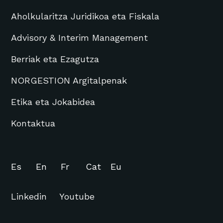
Aholkularitza Juridikoa eta Fiskala
Advisory & Interim Management
Berriak eta Ezagutza
NORGESTION Argitalpenak
Etika eta Jokabidea
Kontaktua
Es
En
Fr
Cat
Eu
Linkedin
Youtube