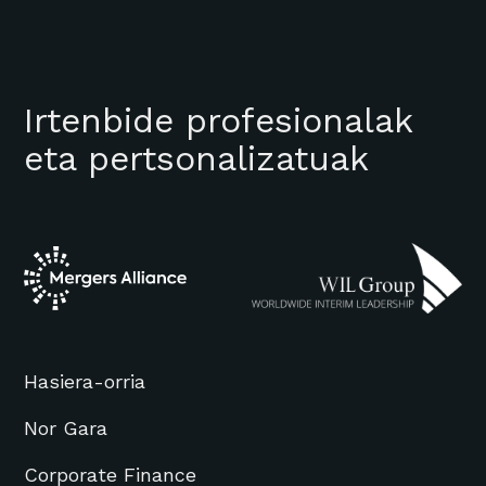
Irtenbide profesionalak
eta pertsonalizatuak
Hasiera-orria
Nor Gara
Corporate Finance