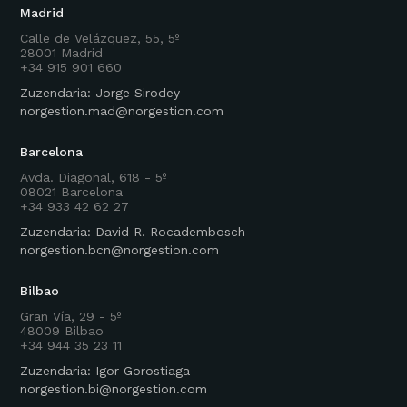
Madrid
Calle de Velázquez, 55, 5º
28001 Madrid
+34 915 901 660
Zuzendaria: Jorge Sirodey
norgestion.mad@norgestion.com
Barcelona
Avda. Diagonal, 618 - 5º
08021 Barcelona
+34 933 42 62 27
Zuzendaria: David R. Rocadembosch
norgestion.bcn@norgestion.com
Bilbao
Gran Vía, 29 - 5º
48009 Bilbao
+34 944 35 23 11
Zuzendaria: Igor Gorostiaga
norgestion.bi@norgestion.com