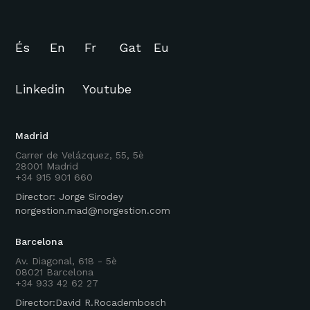
És
En
Fr
Gat
Eu
Linkedin
Youtube
Madrid
Carrer de Velázquez, 55, 5è
28001 Madrid
+34 915 901 660
Director: Jorge Sirodey
norgestion.mad@norgestion.com
Barcelona
Av. Diagonal, 618 - 5è
08021 Barcelona
+34 933 42 62 27
Director:David R.Rocadembosch