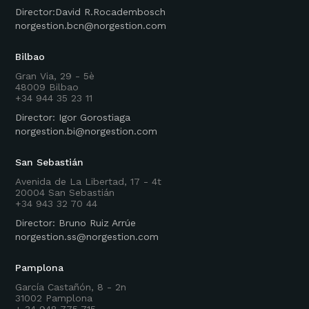
Director:David R.Rocadembosch
norgestion.bcn@norgestion.com
Bilbao
Gran Via, 29 - 5è
48009 Bilbao
+34 944 35 23 11
Director: Igor Gorostiaga
norgestion.bi@norgestion.com
San Sebastián
Avenida de La Libertad, 17 - 4t
20004 San Sebastián
+34 943 32 70 44
Director: Bruno Ruiz Arrúe
norgestion.ss@norgestion.com
Pamplona
García Castañón, 8 - 2n
31002 Pamplona
+ 34 948 775 715