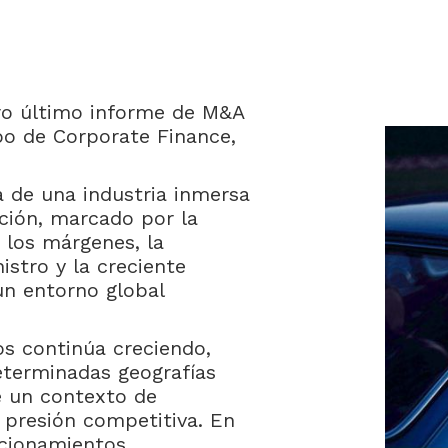
ro último informe de M&A
po de Corporate Finance,
da de una industria inmersa
ción, marcado por la
e los márgenes, la
istro y la creciente
un entorno global
os continúa creciendo,
eterminadas geografías
 un contexto de
presión competitiva. En
icionamientos