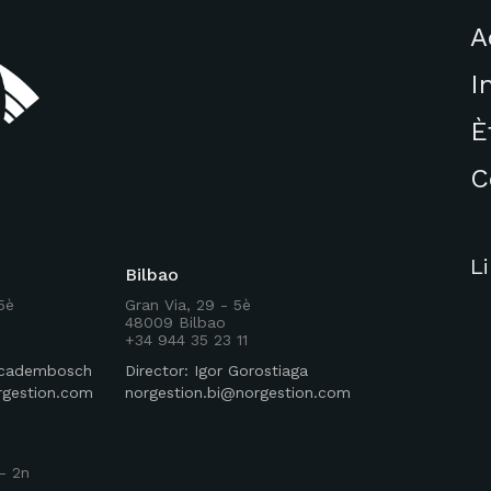
A
I
È
C
L
Bilbao
 5è
Gran Via, 29 - 5è
48009 Bilbao
+34 944 35 23 11
Rocadembosch
Director: Igor Gorostiaga
rgestion.com
norgestion.bi@norgestion.com
- 2n