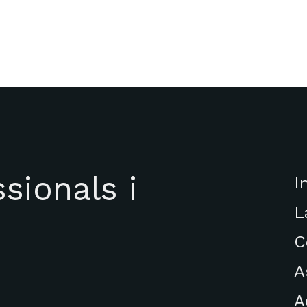
sionals i
I
L
C
A
A