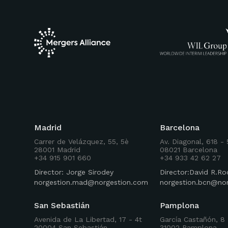
Madrid
Barcelona
Carrer de Velázquez, 55, 5è
Av. Diagonal, 618 -
28001 Madrid
08021 Barcelona
+34 915 901 660
+34 933 42 62 27
Director: Jorge Sirodey
Director:David R.
norgestion.mad@norgestion.com
norgestion.bcn@no
San Sebastián
Pamplona
Avenida de La Libertad, 17 - 4t
García Castañón, 8 
20004 San Sebastián
31002 Pamplona