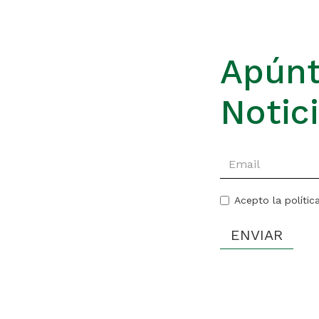
Apúnt
Notic
Acepto la polític