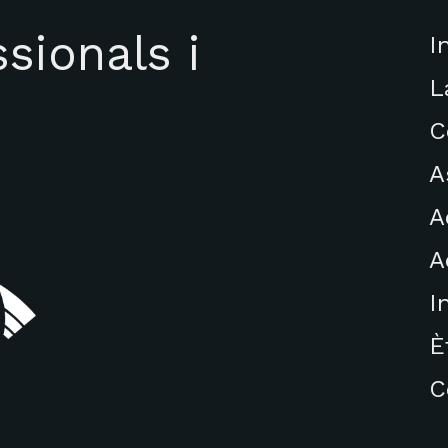
sionals i
I
L
C
A
A
A
I
È
C