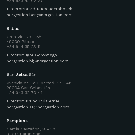
+34 933 42 62 27
Director:David R.Rocadembosch
norgestion.bcn@norgestion.com
Bilbao
Gran Via, 29 - 5è
48009 Bilbao
+34 944 35 23 11
Director: Igor Gorostiaga
norgestion.bi@norgestion.com
San Sebastián
Avenida de La Libertad, 17 - 4t
20004 San Sebastián
+34 943 32 70 44
Director: Bruno Ruiz Arrúe
norgestion.ss@norgestion.com
Pamplona
García Castañón, 8 - 2n
31002 Pamplona