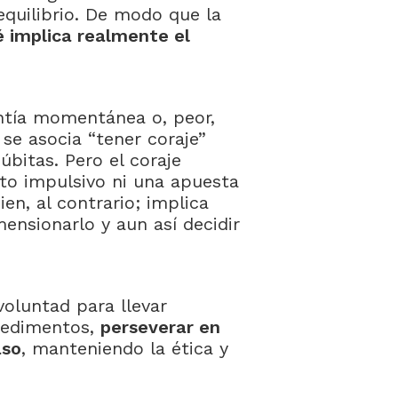
equilibrio. De modo que la
 implica realmente el
entía momentánea o, peor,
se asocia “tener coraje”
úbitas. Pero el coraje
ato impulsivo ni una apuesta
en, al contrario; implica
ensionarlo y aun así decidir
voluntad para llevar
pedimentos,
perseverar en
aso
, manteniendo la ética y