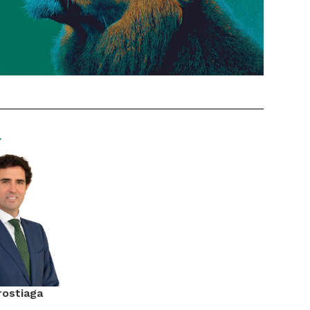
r
rostiaga