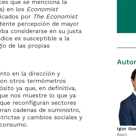
eces que se menciona la
s) en los
Economist
licados por
The Economist
istente percepción de mayor
ba considerarse en su justa
dice es susceptible a la
gio de las propias
Auto
to en la dirección y
 con otros termómetros
sito ya que, en definitiva,
que nos muestre lo que ya
que reconfiguran sectores
teran cadenas de suministro,
trictas y cambios sociales y
e consumo.
Igor Go
Soci