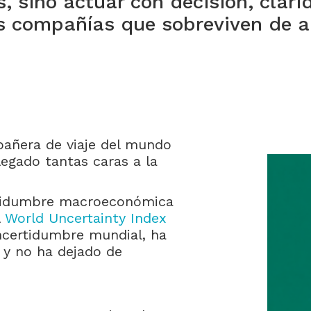
s, sino actuar con decisión, clari
las compañías que sobreviven de 
pañera de viaje del mundo
egado tantas caras a la
ertidumbre macroeconómica
l
World Uncertainty Index
 incertidumbre mundial, ha
, y no ha dejado de