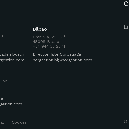
C
L
Bilbao
 5è
Gran Via, 29 - 5è
48009 Bilbao
+34 944 35 23 11
Rocadembosch
Director: Igor Gorostiaga
rgestion.com
norgestion.bi@norgestion.com
- 2n
ra
gestion.com
©
tat
Cookies