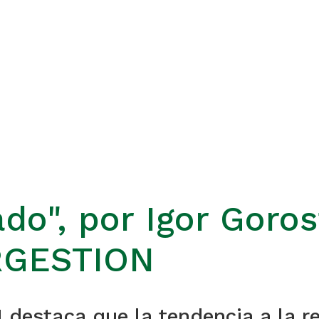
do", por Igor Goros
RGESTION
staca que la tendencia a la regi