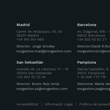
Madrid
Barcelona
Carrer de Velázquez, 55, 5è
Av. Diagonal, 618 -
28001 Madrid
08021 Barcelona
+34 915 901 660
+34 933 42 62 27
Director: Jorge Sirodey
Director:David R.
norgestion.mad@norgestion.com
norgestion.bcn@no
San Sebastián
Pamplona
Avenida de La Libertad, 17 - 4t
García Castañón, 8 
20004 San Sebastián
31002 Pamplona
+34 943 32 70 44
+ 34 948 775 715
Director: Bruno Ruiz Arrúe
Directora: Marta Ve
norgestion.ss@norgestion.com
norgestion.pa@nor
Accessibilitat
Informació Legal
Política de privaci