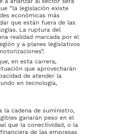
 a afianzar al sector será
ue “la legislación existe
dades económicas más
dar que están fuera de las
logías. La ruptura del
una realidad marcada por el
gión y a planes legislativos
motorizaciones”.
e, en esta carrera,
ituación que aprovecharán
apacidad de atender la
undo en tecnología,
a la cadena de suministro,
ngibles ganarán peso en el
ual que la conectividad, o la
 financiera de las empresas