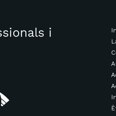
sionals i
I
L
C
A
A
A
I
È