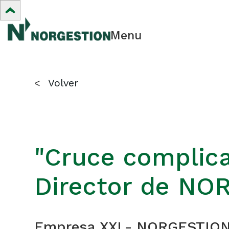
Menu
<
Volver
"Cruce complica
Director de NO
Empresa XXI.- NORGESTION de