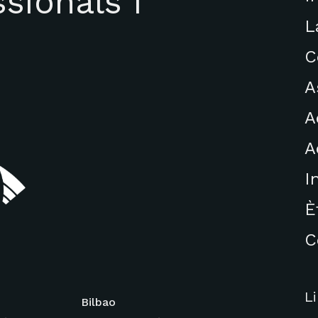
sionals i
L
C
A
A
A
I
È
C
L
Bilbao