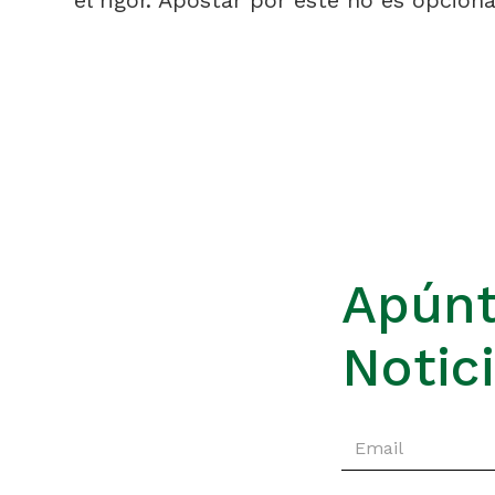
el rigor. Apostar por éste no es opciona
Apúnt
Notic