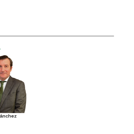
r
Sánchez