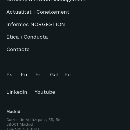
Actualitat i Coneixement
Informes NORGESTION
Ètica i Conducta
Contacte
És
En
Fr
Gat
Eu
Linkedin
Youtube
Madrid
Carrer de Velázquez, 55, 5è
28001 Madrid
+34 915 901 660