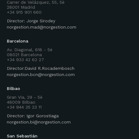
Carrer de Velázquez, 55, 5è
28001 Madrid
+34 915 901 660
Director: Jorge Sirodey
norgestion.mad@norgestion.com
Barcelona
Av. Diagonal, 618 - 5è
08021 Barcelona
+34 933 42 62 27
Director:David R.Rocadembosch
norgestion.bcn@norgestion.com
Bilbao
Gran Via, 29 - 5è
48009 Bilbao
+34 944 35 23 11
Director: Igor Gorostiaga
norgestion.bi@norgestion.com
San Sebastián