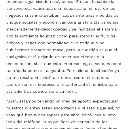
tenemos sigue siendo nula", pensó. En abril la sabiduría
convencional vaticinaba una recuperación en uve de los
negocios si se implantaban raudamente unas medidas de
choque sociales y económicas para asistir a las personas
inesperadamente desocupadas y se inundaba el sistema
con la suficiente liquidez como para atender el flujo de
cobros y pagos con normalidad. "Sin todo ello no
hubiésemos pasado de mayo, pero la cuestión es que el
analgésico está dejando de tener sus efectos y la
recuperación, si es que esta empresa llega a verla, no será
tan rápida como se auguraba. En realidad, la situación ya
no me resulta ni sencilla, ni conveniente, ni tampoco
acorde con mis intereses o reconfortante", rumiaba para
sus adentros cuando sonó su móvil.
"Juan, estamos teniendo un mes de agosto espectacular.
Nuestros clientes están encantados y, si esto sigue así, no
veas qué bonus nos espera este año", soltó Inés al otro
lado del teléfono. "Las políticas de estímulo de los
bancos centrales que parecen no tener límite y los tipos